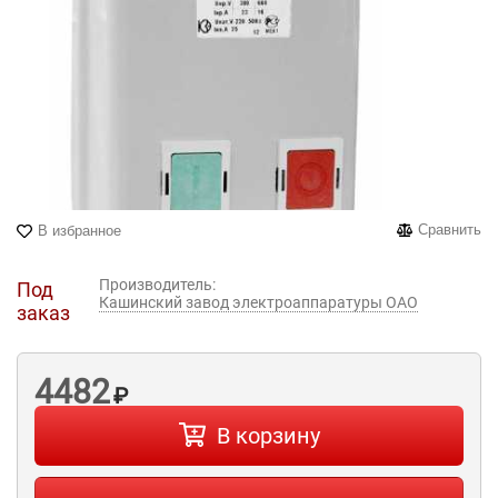
Сравнить
В избранное
Производитель:
Под
Кашинский завод электроаппаратуры ОАО
заказ
4482
₽
В корзину