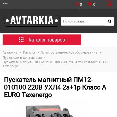
0
0
Каталог товаров
Автаркиа
>
Каталог
>
Электротехническое оборудование
>
Пускатели и контакторы
>
Пускатель магнитный ПМ12-010100 220В УХЛ4 2з+1р Класс А EURO
Texenergo
Пускатель магнитный ПМ12-
010100 220В УХЛ4 2з+1р Класс А
EURO Texenergo