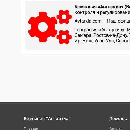
Компания «Автаркиа» (В
контроля и регулирования
Аvtarkia.com – Наш офиц
География «Автаркиа»: М
Самара, Ростов-на-Дону, 
Иркутск, Улан-Удэ, Сара
Компания "Автаркиа"
Помощь
Главная
Оплата