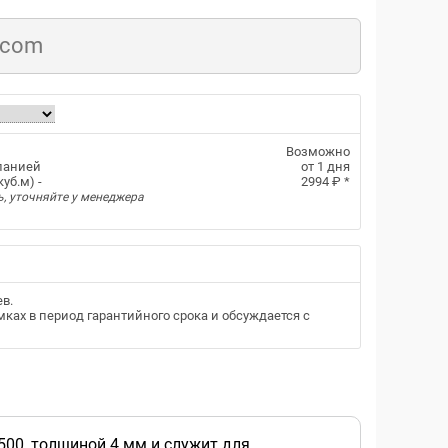
.com
Возможно
панией
от 1 дня
уб.м) -
2994 ₽
*
ь, уточняйте у менеджера
ев
.
ках в период гарантийного срока и обсуждается с
500, толщиной 4 мм и служит для