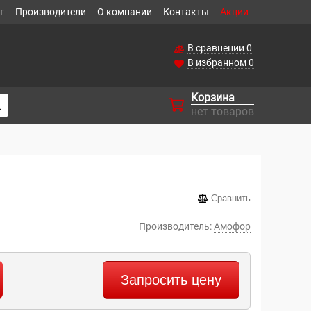
г
Производители
О компании
Контакты
Акции
В сравнении
0
В избранном
0
Корзина
нет товаров
Сравнить
Производитель:
Амофор
Запросить цену