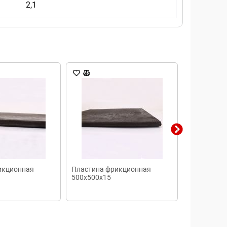
2,1
икционная
Пластина фрикционная
Пластина 
500х500х15
500х500х1