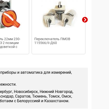
ль 22мм 230-
Переключатель ПМОВ
Пакетный 
З 2 позиции
115566/II-Д60
2х 25/Н2 ис
дсветкой с
 приборы и автоматика для измерений,
дежности.
тербург, Новосибирск, Нижний Новгород,
аснодар, Саратов, Тюмень, Томск, Омск,
аботаем с Белоруссией и Казахстаном.