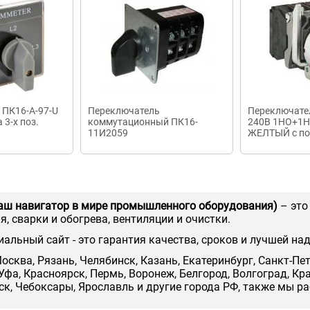
 ПК16-А-97-U
Переключатель
Переключате
 3-х поз.
коммутационный ПК16-
240В 1НО+1Н
11И2059
ЖЕЛТЫЙ с по
фиксацией
аш навигатор в мире промышленного оборудования)
– это
, сварки и обогрева, вентиляции и очистки.
иальный сайт - это гарантия качества, сроков и лучшей на
осква, Рязань, Челябинск, Казань, Екатеринбург, Санкт-Пе
Уфа, Красноярск, Пермь, Воронеж, Белгород, Волгоград, Кр
нск, Чебоксары, Ярославль и другие города РФ, также мы р