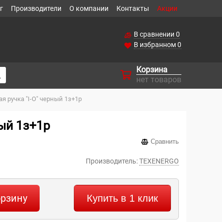
г
Производители
О компании
Контакты
Акции
В сравнении
0
В избранном
0
Корзина
нет товаров
 ручка "I-O" черный 1з+1р
ый 1з+1р
Сравнить
Производитель:
TEXENERGO
орзину
Купить в 1 клик