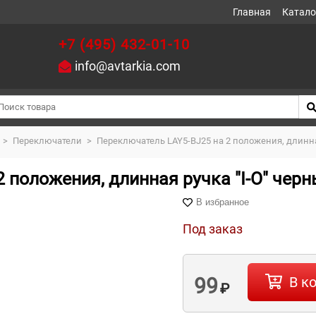
Главная
Катало
+7 (495) 432-01-10
info@avtarkia.com
>
Переключатели
>
Переключатель LAY5-BJ25 на 2 положения, длинная
 положения, длинная ручка "I-O" черн
В избранное
Под заказ
99
В к
₽