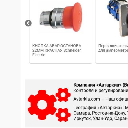
КНОПКА АВАР.ОСТАНОВА
Переключатель
22ММ КРАСНАЯ Schneider
для амперметра
Electric
Компания «Автаркиа» (В
контроля и регулирования
Аvtarkia.com – Наш офиц
География «Автаркиа»: М
Самара, Ростов-на-Дону, 
Иркутск, Улан-Удэ, Сара