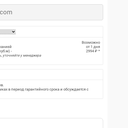
.com
Возможно
панией
от 1 дня
уб.м) -
2994 ₽
*
ь, уточняйте у менеджера
ев
.
ках в период гарантийного срока и обсуждается с