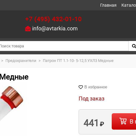
Главная
Катало
+7 (495) 432-01-10
info@avtarkia.com
>
Предохранители
>
Патрон ПТ 1.1-10- 5-12,5 УХЛ3 Медные
3 Медные
В избранное
Под заказ
441
В 
₽