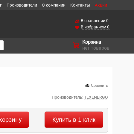
г
Производители
О компании
Контакты
Акции
В сравнении
0
В избранном
0
Корзина
нет товаров
Сравнить
Производитель:
TEXENERGO
корзину
Купить в 1 клик