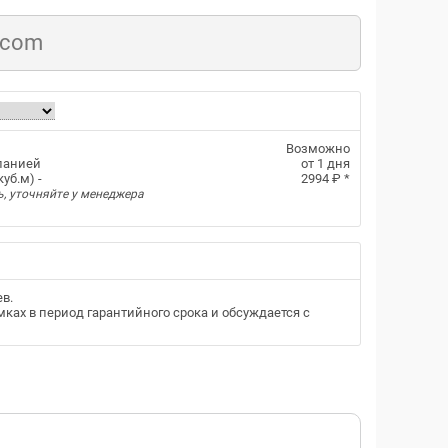
.com
Возможно
панией
от 1 дня
уб.м) -
2994 ₽
*
ь, уточняйте у менеджера
ев
.
ках в период гарантийного срока и обсуждается с