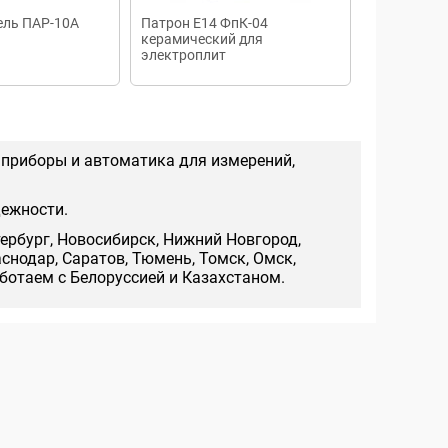
ель ПАР-10А
Патрон Е14 ФпК-04
Патрон Е2
керамический для
люстровый
электроплит
кольцом
 приборы и автоматика для измерений,
дежности.
тербург, Новосибирск, Нижний Новгород,
аснодар, Саратов, Тюмень, Томск, Омск,
аботаем с Белоруссией и Казахстаном.