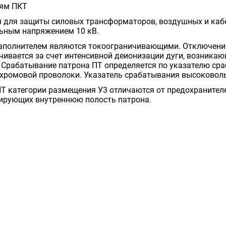
лям ПКТ
 для защиты силовых трансформаторов, воздушных и кабе
льным напряжением 10 кВ.
наполнителем являются токоограничивающими. Отключение
ивается за счет интенсивной деионизации дуги, возникающ
 Срабатывание патрона ПТ определяется по указателю с
хромовой проволоки. Указатель срабатывания высоковоль
Т категории размещения У3 отличаются от предохранителе
зирующих внутреннюю полость патрона.