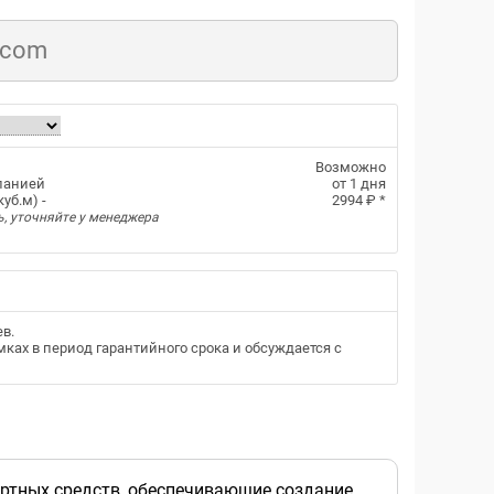
.com
Возможно
панией
от 1 дня
уб.м) -
2994 ₽
*
ь, уточняйте у менеджера
ев
.
ках в период гарантийного срока и обсуждается с
ртных средств, обеспечивающие создание