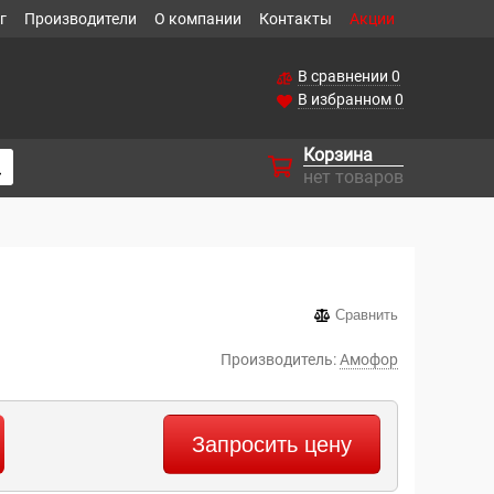
г
Производители
О компании
Контакты
Акции
В сравнении
0
В избранном
0
Корзина
нет товаров
Сравнить
Производитель:
Амофор
Запросить цену