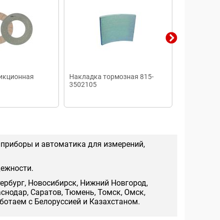
икционная
Накладка тормозная 815-
Накладка ф
3502105
1601138
 приборы и автоматика для измерений,
дежности.
тербург, Новосибирск, Нижний Новгород,
аснодар, Саратов, Тюмень, Томск, Омск,
аботаем с Белоруссией и Казахстаном.