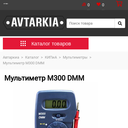
0
0
Каталог товаров
Автаркиа
>
Каталог
>
КИПиА
>
Мультиметры
>
Мультиметр М300 DMM
Мультиметр М300 DMM