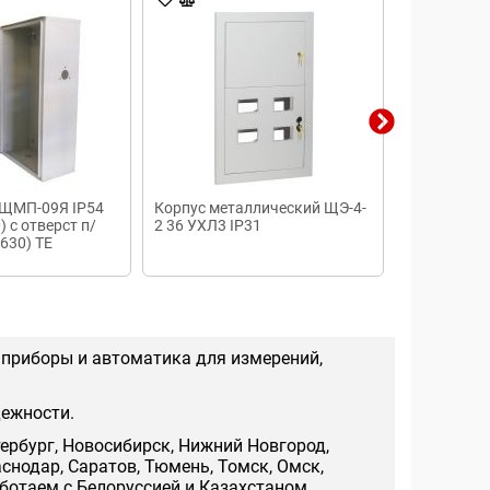
 ЩМП-09Я IP54
Корпус металлический ЩЭ-4-
Mistral65 
 с отверст п/
2 36 УХЛ3 IP31
непрозрачн
630) ТЕ
клемм)
 приборы и автоматика для измерений,
дежности.
тербург, Новосибирск, Нижний Новгород,
аснодар, Саратов, Тюмень, Томск, Омск,
аботаем с Белоруссией и Казахстаном.