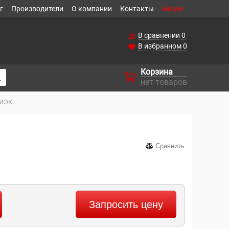
г
Производители
О компании
Контакты
Акции
В сравнении
0
В избранном
0
Корзина
нет товаров
 ИЭК
Сравнить
Запросить цену