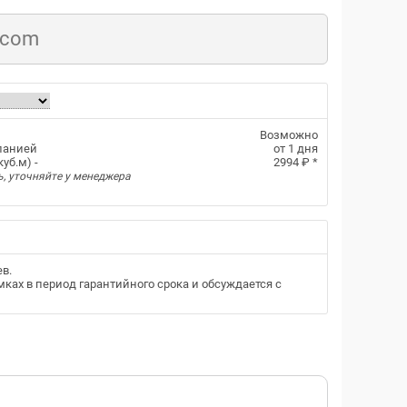
.com
Возможно
панией
от 1 дня
уб.м) -
2994 ₽
*
ь, уточняйте у менеджера
ев
.
ках в период гарантийного срока и обсуждается с