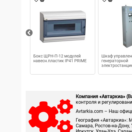
Бокс ЩРН-П-12 модулей
Шкаф управлен
навесн.пластик IP41 PRIME
генераторной
электростанци
Компания «Автаркиа» (В
контроля и регулирования
Аvtarkia.com – Наш офиц
География «Автаркиа»: М
Самара, Ростов-на-Дону, 
Иркутск, Улан-Удэ, Сара