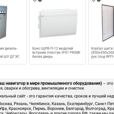
ия дизель-
Бокс ЩРВ-П-12 модулей
Корпус щита
встраив.пластик IP41 PRIME
(850х450х260)
ей ШУ ДГЭС
белая дверь
рук (под ЯРП-
аш навигатор в мире промышленного оборудования)
– это
, сварки и обогрева, вентиляции и очистки.
иальный сайт - это гарантия качества, сроков и лучшей на
осква, Рязань, Челябинск, Казань, Екатеринбург, Санкт-Пе
Уфа, Красноярск, Пермь, Воронеж, Белгород, Волгоград, Кр
нск, Чебоксары, Ярославль и другие города РФ, также мы р