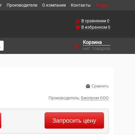
г
Производители
О компании
Контакты
Акции
В сравнении
0
В избранном
0
Корзина
нет товаров
Сравнить
Производитель:
Биопром ООО
Запросить цену