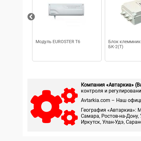
Модуль EUROSTER T6
Блок клеммнико
БК-2(Т)
Компания «Автаркиа» (В
контроля и регулирования
Аvtarkia.com – Наш офиц
География «Автаркиа»: М
Самара, Ростов-на-Дону, 
Иркутск, Улан-Удэ, Сара