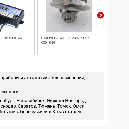
 NOWOSOLAR
Дымосос MPLUSM RR152-
Пульт конт
3030LH
 приборы и автоматика для измерений,
дежности.
тербург, Новосибирск, Нижний Новгород,
аснодар, Саратов, Тюмень, Томск, Омск,
аботаем с Белоруссией и Казахстаном.