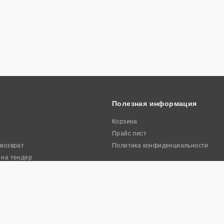
Полезная информация
Корзина
Прайс лист
 возврат
Политика конфиденциальности
 на тендер
ркиа». Все права защищены