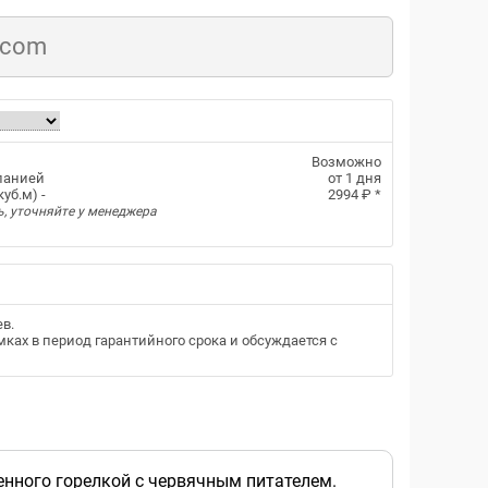
.com
Возможно
панией
от 1 дня
уб.м) -
2994 ₽
*
ь, уточняйте у менеджера
ев
.
ках в период гарантийного срока и обсуждается с
енного горелкой с червячным питателем.