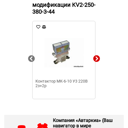
модификации KV2-250-
380-3-44
Контактор МК-6-10 У3 220В
Контактор ва
2з+2р
160-3 У3 160А
перем. Теxene
Компания «Автаркиа» (Ваш
навигатор в мире