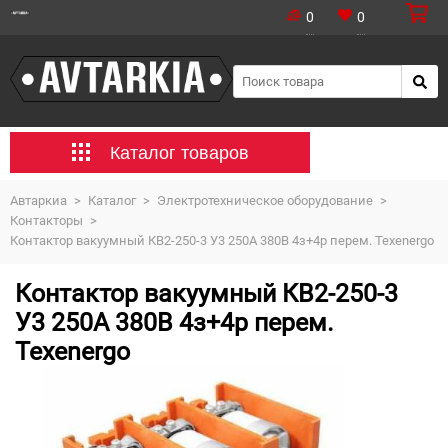
0
0
Каталог товаров
Автаркиа
>
Каталог
>
Электротехническое оборудование
>
Контакторы
>
Контактор вакуумный КВ2-250-3 У3 250А 380В 4з+4р перем. Теxenergo
Контактор вакуумный КВ2-250-3
У3 250А 380В 4з+4р перем.
Теxenergo