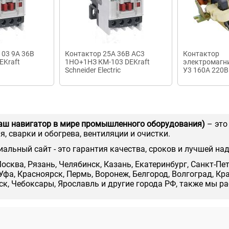
103 9А 36В
Контактор 25А 36В АС3
Контактор
EKraft
1НО+1НЗ КМ-103 DEKraft
электромагн
Schneider Electric
У3 160А 220В
Владикавказ
аш навигатор в мире промышленного оборудования)
– это
, сварки и обогрева, вентиляции и очистки.
иальный сайт - это гарантия качества, сроков и лучшей на
осква, Рязань, Челябинск, Казань, Екатеринбург, Санкт-Пе
Уфа, Красноярск, Пермь, Воронеж, Белгород, Волгоград, Кр
нск, Чебоксары, Ярославль и другие города РФ, также мы р