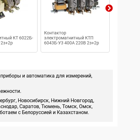
Контактор
Контактор
итный КТ 6022Б-
электромагнитный КТП
380В пуска
 2з+2р
6043Б-У3 400А 220В 2з+2р
электрома
пост. ток Владикавказ
 приборы и автоматика для измерений,
дежности.
тербург, Новосибирск, Нижний Новгород,
аснодар, Саратов, Тюмень, Томск, Омск,
аботаем с Белоруссией и Казахстаном.