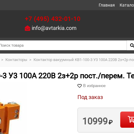
Главная
Катало
+7 (495) 432-01-10
info@avtarkia.com
>
Контакторы
>
Контактор вакуумный КВ1-100-3 У3 100А 220В 2з+2р по
3 У3 100А 220В 2з+2р пост./перем. Т
В избранное
Под заказ
10999
₽