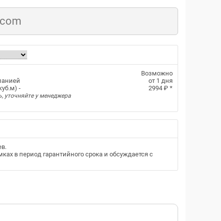
.com
Возможно
панией
от 1 дня
уб.м) -
2994 ₽
*
ь, уточняйте у менеджера
ев
.
ках в период гарантийного срока и обсуждается с