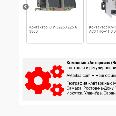
Контактор КТИ-52253 225 А
Контактор КМ-
380В
АС3 1НО+1НЗ D
Компания «Автаркиа» (В
контроля и регулирования
Аvtarkia.com – Наш офиц
География «Автаркиа»: М
Самара, Ростов-на-Дону, 
Иркутск, Улан-Удэ, Сара