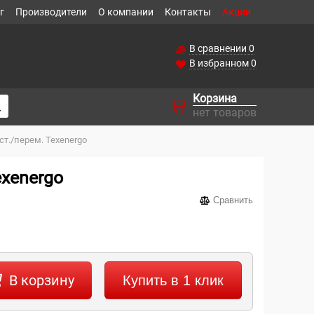
г
Производители
О компании
Контакты
Акции
В сравнении
0
В избранном
0
Корзина
нет товаров
ст./перем. Теxenergo
еxenergo
Сравнить
В корзину
Купить в 1 клик