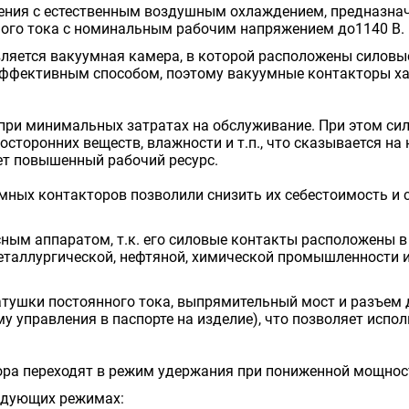
ения с естественным воздушным охлаждением, предназна
ного тока с номинальным рабочим напряжением до1140 В.
ляется вакуумная камера, в которой расположены силовые
 эффективным способом, поэтому вакуумные контакторы 
при минимальных затратах на обслуживание. При этом с
посторонних веществ, влажности и т.п., что сказывается н
еет повышенный рабочий ресурс.
мных контакторов позволили снизить их себестоимость и 
ным аппаратом, т.к. его силовые контакты расположены 
таллургической, нефтяной, химической промышленности и 
атушки постоянного тока, выпрямительный мост и разъем 
ему управления в паспорте на изделие), что позволяет исп
ра переходят в режим удержания при пониженной мощност
едующих режимах: