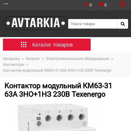
0
0
Каталог товаров
Автаркиа
>
Каталог
>
Электротехническое оборудование
>
Контакторы
>
Контактор модульный КМ63-31 63А 3НО+1НЗ 230В Texenergo
Контактор модульный КМ63-31
63А 3НО+1НЗ 230В Texenergo