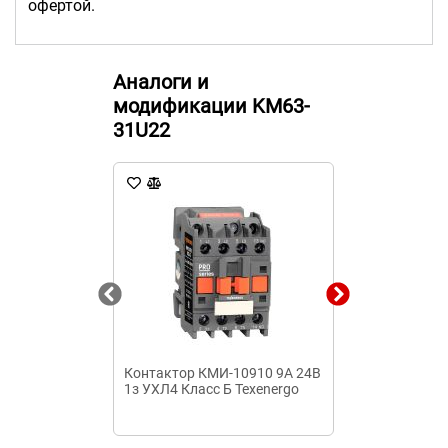
офертой.
Аналоги и
модификации KM63-
31U22
Контактор КМИ-10910 9А 24В
Контактор КМ
1з УХЛ4 Класс Б Теxenergo
220В У2 Клас
(1,6-2,5А) Теx