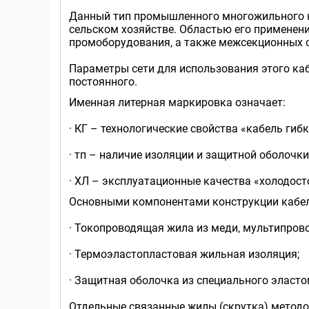
Данный тип промышленного многожильного ка
сельском хозяйстве. Областью его применен
промоборудования, а также межсекционных 
Параметры сети для использования этого каб
постоянного.
Именная литерная маркировка означает:
· КГ – технологические свойства «кабель гибк
· тп – наличие изоляции и защитной оболочки
· ХЛ – эксплуатационные качества «холодост
Основными компонентами конструкции кабел
· Токопроводящая жила из меди, мультипрово
· Термоэластопластовая жильная изоляция;
· Защитная оболочка из специального эластом
Отдельные связанные жилы (скрутка) методо