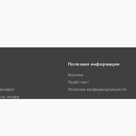
Полезная информация
Корзина
Прайс лист
 возврат
Политика конфиденциальности
 на тендер
ркиа». Все права защищены