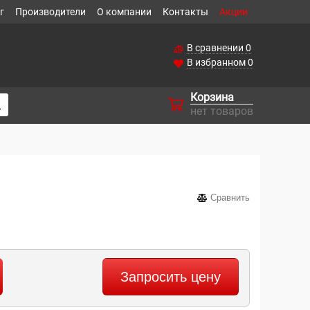
г
Производители
О компании
Контакты
Акции
В сравнении
0
В избранном
0
Корзина
нет товаров
Сравнить
Запросить цену