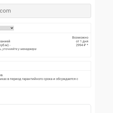
.com
Возможно
панией
от 1 дня
уб.м) -
2994 ₽
*
ь, уточняйте у менеджера
ев
.
ках в период гарантийного срока и обсуждается с