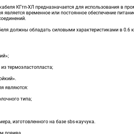
беля КГтп-ХЛ предназначается для использования в пром
ия является временное или постоянное обеспечение питан
соединений.
еля должны обладать силовыми характеристиками в 0.6 кВ
ий»;
 из термоэластопласта;
ойкий».
я являются:
лочного типа;
ера, изготовленного на базе sbs-каучука.
м повива.