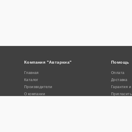
Компания "Автаркиа"
Помощь
Главная
Оплата
Каталог
Доставка
Производители
Гарантия и
О компании
Пригласить
Контакты
Акции
© 2026. Интернет-магазин промышленного оборудования «Авта