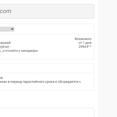
.com
Возможно
панией
от 1 дня
уб.м) -
2994 ₽
*
ь, уточняйте у менеджера
ев
.
ках в период гарантийного срока и обсуждается с