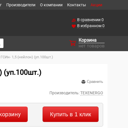
г
Производители
О компании
Контакты
Акции
В сравнении
0
В избранном
0
Корзина
нет товаров
СИн- 1,5 (нейлон) (уп.100шт.)
 (уп.100шт.)
Сравнить
Производитель:
TEXENERGO
корзину
Купить в 1 клик