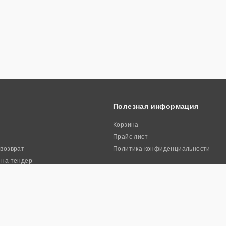
Полезная информация
Корзина
Прайс лист
 возврат
Политика конфиденциальности
 на тендер
ркиа». Все права защищены