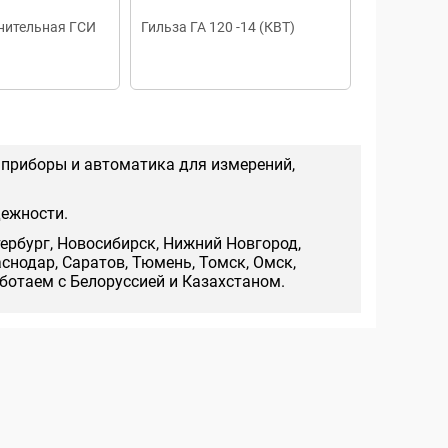
нительная ГСИ
Гильза ГА 120 -14 (КВТ)
Гильза сое
изолирова
корпусе ГСИ
 приборы и автоматика для измерений,
дежности.
тербург, Новосибирск, Нижний Новгород,
аснодар, Саратов, Тюмень, Томск, Омск,
аботаем с Белоруссией и Казахстаном.