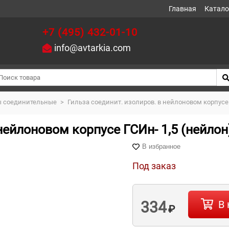
Главная
Катало
+7 (495) 432-01-10
info@avtarkia.com
ы соединительные
>
Гильза соединит. изолиров. в нейлоновом корпусе Г
нейлоновом корпусе ГСИн- 1,5 (нейлон)
В избранное
Под заказ
334
В 
₽