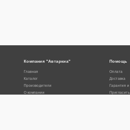
Компания "Автаркиа"
Помощь
Главная
Оплата
Каталог
Доставка
Производители
Гарантия и
О компании
Пригласить
Контакты
Акции
© 2026. Интернет-магазин промышленного оборудования «Авта