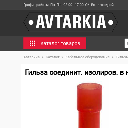
График работы:
Пн.-Пт.: 08:00 - 17:00, Сб.-Вс.: выходной
Каталог товаров
Автаркиа
>
Каталог
>
Кабельное оборудование
>
Гильз
Гильза соединит. изолиров. в 