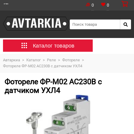
0
0
Каталог товаров
Автаркиа
>
Каталог
>
Реле
>
Фотореле
>
Фотореле ФР-М02 AC230B с датчиком УХЛ4
Фотореле ФР-М02 AC230B с
датчиком УХЛ4