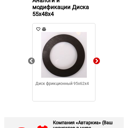
Аналоги и
модификации Диска
55х48х4
Диск фрикционный 95х62х4
Диск фрикци
160х110х4
Компания «Автаркиа» (Ваш