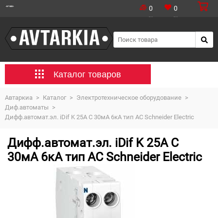
0
0
Каталог товаров
Автаркиа
>
Каталог
>
Электротехническое оборудование
>
Диф.автоматы
>
Дифф.автомат.эл. iDif K 25A C 30мА 6кА тип AC Schneider Electric
Дифф.автомат.эл. iDif K 25A C
30мА 6кА тип AC Schneider Electric