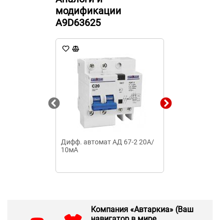
модификации
A9D63625
Дифф. автомат АД 67-2 20А/
Дифф. автома
10мА
10мА
Компания «Автаркиа» (Ваш
навигатор в мире