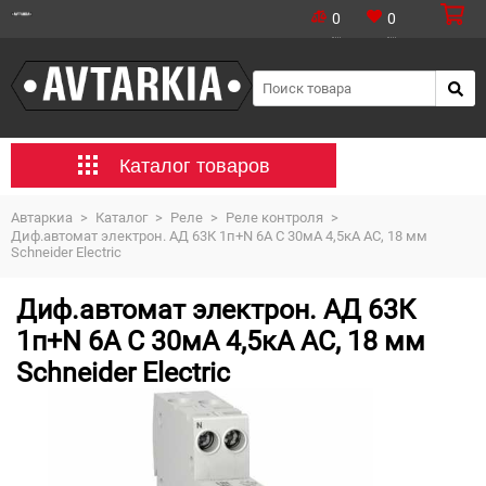
0
0
Каталог товаров
Автаркиа
>
Каталог
>
Реле
>
Реле контроля
>
Диф.автомат электрон. АД 63К 1п+N 6A С 30мА 4,5кА АС, 18 мм
Schneider Electric
Диф.автомат электрон. АД 63К
1п+N 6A С 30мА 4,5кА АС, 18 мм
Schneider Electric