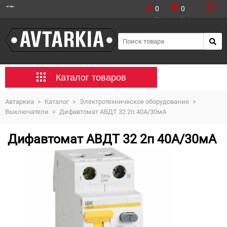
0
0
Каталог товаров
Автаркиа
>
Каталог
>
Электротехническое оборудование
>
Выключатели
>
Дифавтомат АВДТ 32 2п 40А/30мА
Дифавтомат АВДТ 32 2п 40А/30мА