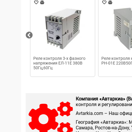
Реле контроля 3-х фазного
Реле контроля
напряжения ЕЛ-11Е 380В
РН-01Е 220В50
50Гц,60Гц
Компания «Автаркиа» (В
контроля и регулирования
Аvtarkia.com – Наш офиц
География «Автаркиа»: М
Самара, Ростов-на-Дону, 