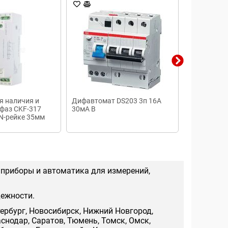
я наличия и
Дифавтомат DS203 3п 16А
Реле контр
фаз CKF-317
30мА В
РН-02М 22
N-рейке 35мм
порога
3х400/230+N 8А
 приборы и автоматика для измерений,
дежности.
тербург, Новосибирск, Нижний Новгород,
аснодар, Саратов, Тюмень, Томск, Омск,