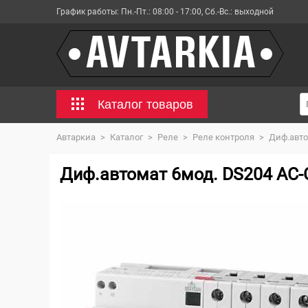
График работы:
Пн.-Пт.: 08:00 - 17:00, Сб.-Вс.: выходной
Каталог товаров
Автаркиа
>
Каталог
>
Реле
>
Реле контроля
>
Диф.авто
Диф.автомат 6мод. DS204 AC-