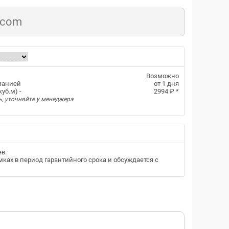
.com
Возможно
панией
от 1 дня
уб.м) -
2994 ₽
*
ь, уточняйте у менеджера
ев
.
ках в период гарантийного срока и обсуждается с