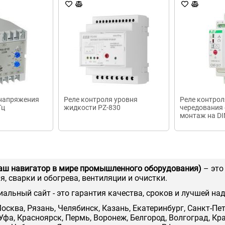
 напряжения
Реле контроля уровня
Реле контрол
Гц
жидкости PZ-830
чередования 
монтаж на DI
регулировка 
отключения 
1P IP20
аш навигатор в мире промышленного оборудования)
– это
, сварки и обогрева, вентиляции и очистки.
иальный сайт - это гарантия качества, сроков и лучшей на
осква, Рязань, Челябинск, Казань, Екатеринбург, Санкт-Пе
Уфа, Красноярск, Пермь, Воронеж, Белгород, Волгоград, Кр