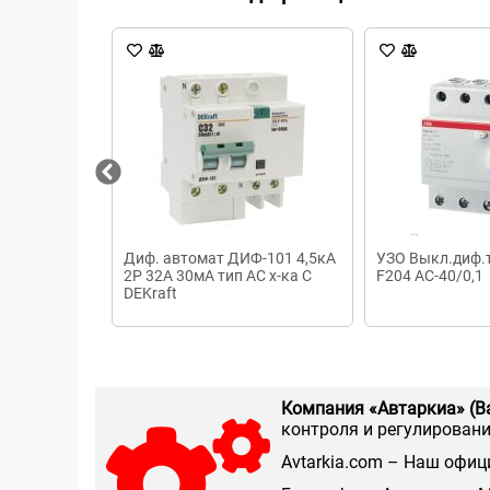
Диф. автомат ДИФ-101 4,5кА
УЗО Выкл.диф.
2Р 32А 30мА тип AC х-ка С
F204 AC-40/0,1
DEKraft
Компания «Автаркиа» (В
контроля и регулирования
Аvtarkia.com – Наш офиц