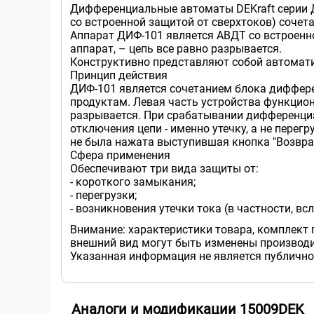
Дифференциальные автоматы DEKraft серии 
со встроенной защитой от сверхтоков) соче
Аппарат ДИФ-101 является АВДТ со встроенно
аппарат, – цепь все равно разрывается.
Конструктивно представляют собой автомат
Принцип действия
ДИФ-101 является сочетанием блока диффере
продуктам. Левая часть устройства функциони
разрывается. При срабатывании дифференциал
отключения цепи - именно утечку, а не перег
не была нажата выступившая кнопка "Возвра
Сфера применения
Обеспечивают три вида защиты от:
- короткого замыкания;
- перегрузки;
- возникновения утечки тока (в частности, в
Внимание: характеристики товара, комплект 
внешний вид могут быть изменены производи
Указанная информация не является публично
Аналоги и модификации 15009DEK