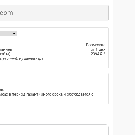
.com
Возможно
панией
от 1 дня
уб.м) -
2994 ₽
*
ь, уточняйте у менеджера
ев
.
ках в период гарантийного срока и обсуждается с