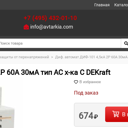
Главная
Катало
+7 (495) 432-01-10
info@avtarkia.com
 защиты от перенапряжений
>
Диф. автомат ДИФ-101 4,5кА 2Р 60А 30мА т
Р 60А 30мА тип AC х-ка С DEKraft
В избранное
Под заказ
674
В 
₽