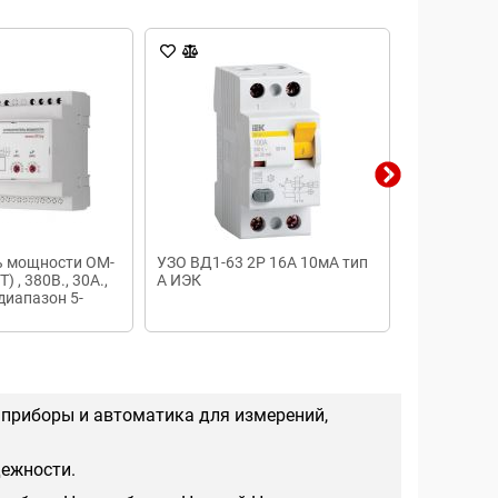
ь мощности OM-
УЗО ВД1-63 2Р 16А 10мА тип
Ограничит
Т) , 380В., 30А.,
А ИЭК
перенапряж
диапазон 5-
В (ПМ12-02
улей
 приборы и автоматика для измерений,
дежности.