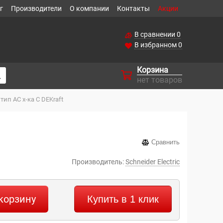
г
Производители
О компании
Контакты
Акции
В сравнении
0
В избранном
0
Корзина
нет товаров
ип AC х-ка С DEKraft
Сравнить
Производитель:
Schneider Electric
корзину
Купить в 1 клик