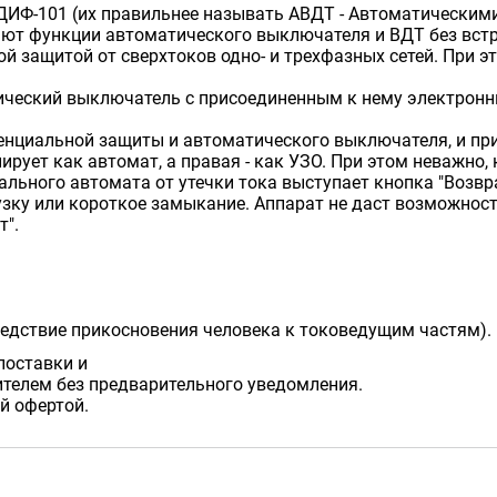
ДИФ-101 (их правильнее называть АВДТ - Автоматически
тают функции автоматического выключателя и ВДТ без вст
й защитой от сверхтоков одно- и трехфазных сетей. При э
ический выключатель с присоединенным к нему электро
нциальной защиты и автоматического выключателя, и при
рует как автомат, а правая - как УЗО. При этом неважно, 
ьного автомата от утечки тока выступает кнопка "Возвра
рузку или короткое замыкание. Аппарат не даст возможност
т".
следствие прикосновения человека к токоведущим частям).
поставки и
телем без предварительного уведомления.
й офертой.