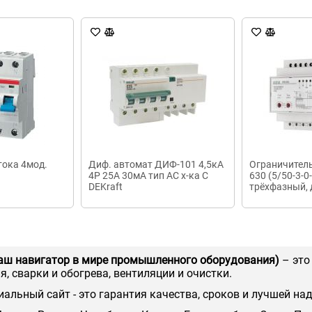
тока 4мод.
Диф. автомат ДИФ-101 4,5кА
Ограничител
4Р 25А 30мА тип AC х-ка С
630 (5/50-3-0-
DEKraft
трёхфазный, 
50кВт, 6 мод
аш навигатор в мире промышленного оборудования)
– это
, сварки и обогрева, вентиляции и очистки.
иальный сайт - это гарантия качества, сроков и лучшей на