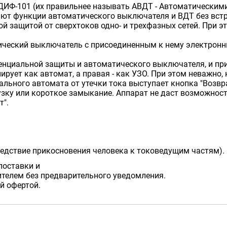
ДИФ-101 (их правильнее называть АВДТ - Автоматически
тают функции автоматического выключателя и ВДТ без вст
й защитой от сверхтоков одно- и трехфазных сетей. При э
ический выключатель с присоединенным к нему электро
нциальной защиты и автоматического выключателя, и при
рует как автомат, а правая - как УЗО. При этом неважно, 
ьного автомата от утечки тока выступает кнопка "Возвра
рузку или короткое замыкание. Аппарат не даст возможност
т".
следствие прикосновения человека к токоведущим частям).
поставки и
телем без предварительного уведомления.
й офертой.