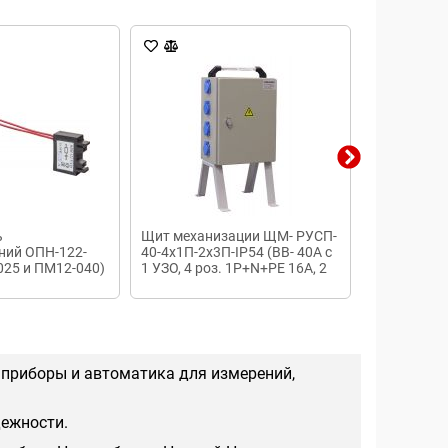
ь
Щит механизации ЩМ- РУСП-
УЗО ВД67 
ний ОПН-122-
40-4х1П-2х3П-IP54 (ВВ- 40А с
025 и ПМ12-040)
1 УЗО, 4 роз. 1Р+N+PE 16A, 2
роз. 3Р+N+РЕ-16А)
 приборы и автоматика для измерений,
дежности.