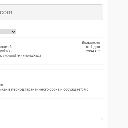
.com
Возможно
панией
от 1 дня
уб.м) -
2994 ₽
*
ь, уточняйте у менеджера
ев
.
ках в период гарантийного срока и обсуждается с