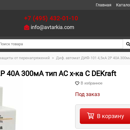
Главная
Катало
+7 (495) 432-01-10
info@avtarkia.com
 защиты от перенапряжений
>
Диф. автомат ДИФ-101 4,5кА 2Р 40А 300мА
Р 40А 300мА тип AC х-ка С DEKraft
В избранное
Под заказ
В корзину