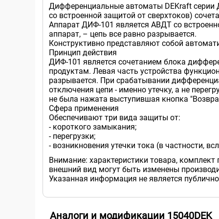
Дифференциальные автоматы DEKraft серии 
со встроенной защитой от сверхтоков) соче
Аппарат ДИФ-101 является АВДТ со встроенно
аппарат, – цепь все равно разрывается.
Конструктивно представляют собой автомат
Принцип действия
ДИФ-101 является сочетанием блока диффере
продуктам. Левая часть устройства функциони
разрывается. При срабатывании дифференциал
отключения цепи - именно утечку, а не перег
не была нажата выступившая кнопка "Возвра
Сфера применения
Обеспечивают три вида защиты от:
- короткого замыкания;
- перегрузки;
- возникновения утечки тока (в частности, в
Внимание: характеристики товара, комплект 
внешний вид могут быть изменены производи
Указанная информация не является публично
Аналоги и модификации 15040DEK