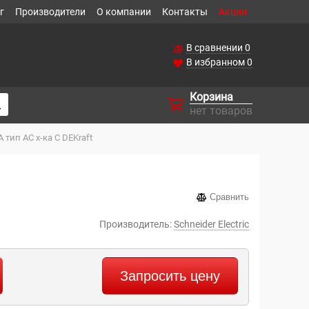
г
Производители
О компании
Контакты
Акции
В сравнении
0
В избранном
0
Корзина
нет товаров
 тип AC х-ка С DEKraft
Сравнить
Производитель:
Schneider Electric
Запросить цену