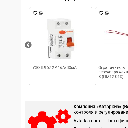
УЗО ВД67 2Р 16А/30мА
Ограничитель
перенапряжени
В (ПМ12-063)
Компания «Автаркиа» (В
контроля и регулирования
Аvtarkia.com – Наш офиц