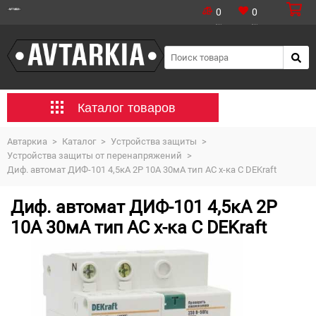
0
0
Каталог товаров
Автаркиа
>
Каталог
>
Устройства защиты
>
Устройства защиты от перенапряжений
>
Диф. автомат ДИФ-101 4,5кА 2Р 10А 30мА тип AC х-ка С DEKraft
Диф. автомат ДИФ-101 4,5кА 2Р
10А 30мА тип AC х-ка С DEKraft