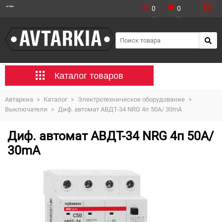
0
0
Каталог товаров
Автаркиа
>
Каталог
>
Электротехническое оборудование
>
Выключатели
>
Диф. автомат АВДТ-34 NRG 4п 50А/ 30mA
Диф. автомат АВДТ-34 NRG 4п 50А/
30mA