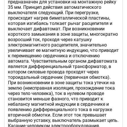
предназначен для установки на монтажную рейку
35 мм. Принцип действия автоматического
выключателя следующий. При перегрузке,
происходит нагрев биметаллической пластины,
которая изгибаясь толкает рычаг расцепителя и
выключает дифавтомат. При возникновении
короткого замыкания в зоне защиты, многократно
возросший ток, проходя через катушку
электромагнитного расцепителя, значительно
увеличивает ее магнитную индукцию, что приводит
к перемещению сердечника и отключению
автомата. Чувствительным органом дифавтомата
является дифференциальный трансформатор, в
котором силовые провода проходят через
тороидальный сердечник (первичная обмотка).
При возникновении в зоне защиты тока утечки на
землю (неисправная изоляция, прохождение тока
через тело человека), ток в нулевом проводе
становится меньше фазного, что приводит к
небалансу магнитной индукции в сердечнике и
появлению дифференциального тока в нагрузке
вторичной обмотки. Если этот ток превышает
выбранную уставку, выключатель размыкает цепь.
Касание человеком электрооборудования,