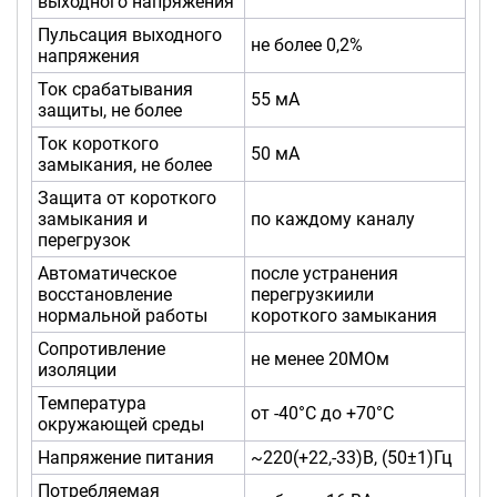
выходного напряжения
Пульсация выходного
не более 0,2%
напряжения
Ток срабатывания
55 мА
защиты, не более
Ток короткого
50 мА
замыкания, не более
Защита от короткого
замыкания и
по каждому каналу
перегрузок
Автоматическое
после устранения
восстановление
перегрузкиили
нормальной работы
короткого замыкания
Сопротивление
не менее 20МОм
изоляции
Температура
от -40°С до +70°С
окружающей среды
Напряжение питания
~220(+22,-33)В, (50±1)Гц
Потребляемая