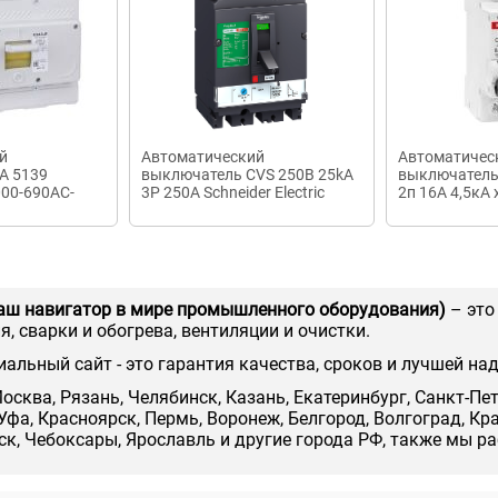
й
Автоматический
Автоматичес
А 5139
выключатель CVS 250B 25kA
выключатель
000-690АС-
3P 250A Schneider Electric
2п 16А 4,5кА 
C-УХЛ3-КЭАЗ
аш навигатор в мире промышленного оборудования)
– это
, сварки и обогрева, вентиляции и очистки.
иальный сайт - это гарантия качества, сроков и лучшей на
осква, Рязань, Челябинск, Казань, Екатеринбург, Санкт-Пе
Уфа, Красноярск, Пермь, Воронеж, Белгород, Волгоград, Кр
нск, Чебоксары, Ярославль и другие города РФ, также мы р