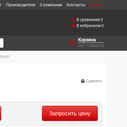
г
Производители
О компании
Контакты
Акции
В сравнении
0
В избранном
0
Корзина
нет товаров
Kraft
Сравнить
Запросить цену