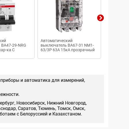
кий
Автоматический
Автоматич
 ВА47-29-NRG
выключатель ВА67-31 NM1-
выключате
хар-ка C
63/3P 63А 15кА прозрачный
340010-УХЛ
корпус
 приборы и автоматика для измерений,
дежности.
тербург, Новосибирск, Нижний Новгород,
аснодар, Саратов, Тюмень, Томск, Омск,
аботаем с Белоруссией и Казахстаном.