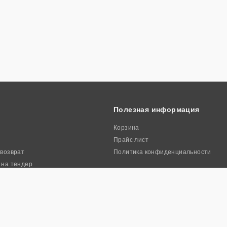
Полезная информация
Корзина
Прайс лист
 возврат
Политика конфиденциальности
 на тендер
ркиа». Все права защищены