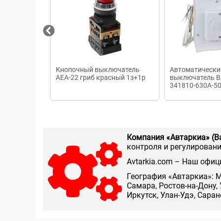
Кнопочный выключатель
Автоматически
AEA-22 гриб красный 1з+1р
выключатель В
341810-630А-5
HP230AC/220D
Компания «Автаркиа» (В
контроля и регулирования
Аvtarkia.com – Наш офиц
География «Автаркиа»: М
Самара, Ростов-на-Дону, 
Иркутск, Улан-Удэ, Сара