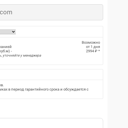
.com
Возможно
панией
от 1 дня
уб.м) -
2994 ₽
*
ь, уточняйте у менеджера
ев
.
ках в период гарантийного срока и обсуждается с