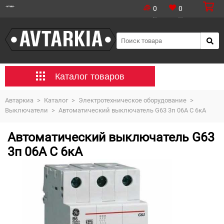
0
0
Каталог товаров
Автаркиа
>
Каталог
>
Электротехническое оборудование
>
Выключатели
>
Автоматический выключатель G63 3п 06А С 6кА
Автоматический выключатель G63
3п 06А С 6кА