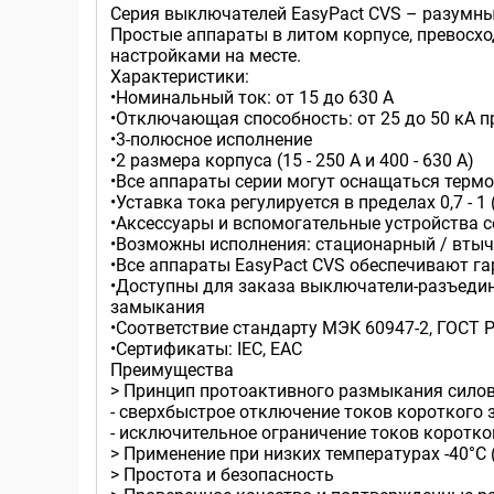
Серия выключателей EasyPact CVS – разумны
Простые аппараты в литом корпусе, превосх
настройками на месте.
Характеристики:
•Номинальный ток: от 15 до 630 A
•Отключающая способность: от 25 до 50 кА п
•3-полюсное исполнение
•2 размера корпуса (15 - 250 A и 400 - 630 A)
•Все аппараты серии могут оснащаться терм
•Уставка тока регулируется в пределах 0,7 - 
•Аксессуары и вспомогательные устройства с
•Возможны исполнения: стационарный / вты
•Все аппараты EasyPact CVS обеспечивают г
•Доступны для заказа выключатели-разъедин
замыкания
•Соответствие стандарту МЭК 60947-2, ГОСТ Р 
•Сертификаты: IEC, ЕАС
Преимущества
> Принцип протоактивного размыкания силов
- сверхбыстрое отключение токов короткого
- исключительное ограничение токов коротк
> Применение при низких температурах -40°
> Простота и безопасность