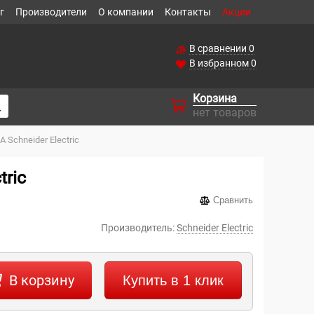
г
Производители
О компании
Контакты
Акции
В сравнении
0
В избранном
0
Корзина
нет товаров
Schneider Electric
ric
Сравнить
Производитель:
Schneider Electric
В корзину
Купить в 1 клик