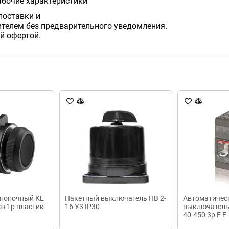
абочие характеристики
поставки и
телем без предварительного уведомления.
й офертой.
нопочный КЕ
Пакетный выключатель ПВ 2-
Автоматичес
з+1р пластик
16 У3 IP30
выключатель
40-450 3p F F