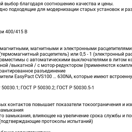
й выбор благодаря соотношению качества и цены.
одно подходящие для модернизации старых установок и 
ри 400/415 В
омагнитными, магнитными и электронными расцепителями 
1 (термомагнитный расцепитель) или 0,5 - 1 (электронный 
овместимы с автоматическими выключателями в литом корп
чной /выкатной / с мотор-редуктором (применяются комп
арантированное разъединение
ители EasyPact CVS100 … 630NA, которые имеют встроенн
50030.1; ГОСТ Р 50030.2; ГОСТ Р 50030.5-1
ых контактов повышает показатели токоограничения и из
 замыкания
ого замыкания, влияющее на увеличение срока службы и п
С (подтверждающие протоколы испытаний)