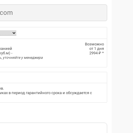
.com
Возможно
панией
от 1 дня
уб.м) -
2994 ₽
*
ь, уточняйте у менеджера
ев
.
ках в период гарантийного срока и обсуждается с