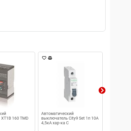
кий
Автоматический
Выключате
 XT1B 160 TMD
выключатель City9 Set 1п 10А
Выключате
4,5кА хар-ка С
взрывозащ