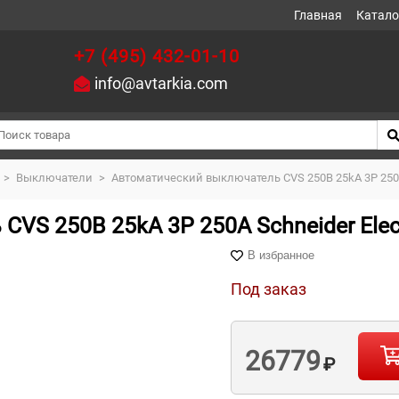
Главная
Катало
+7 (495) 432-01-10
info@avtarkia.com
>
Выключатели
>
Автоматический выключатель CVS 250B 25kA 3P 250A 
VS 250B 25kA 3P 250A Schneider Elect
В избранное
Под заказ
26779
₽