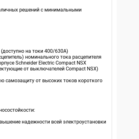
различных решений с минимальными
(доступно на токи 400/630A)
расцепитель) номинального тока расцепителя
усе Schneider Electric Compact NSX
лектующие от выключателей Compact NSX)
ую самозащиту от высоких токов короткого
носостойкости:
овышение надежности всей электроустановки