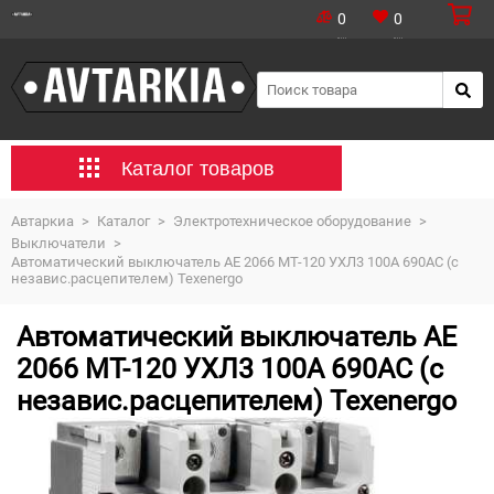
0
0
Каталог товаров
Автаркиа
>
Каталог
>
Электротехническое оборудование
>
Выключатели
>
Автоматический выключатель АЕ 2066 МТ-120 УХЛ3 100А 690АС (с
независ.расцепителем) Texenergo
Автоматический выключатель АЕ
2066 МТ-120 УХЛ3 100А 690АС (с
независ.расцепителем) Texenergo