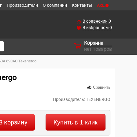
г
Производители
О компании
Контакты
Акции
В сравнении
0
В избранном
0
Корзина
нет товаров
0А 690АС Texenergo
nergo
Сравнить
Производитель:
TEXENERGO
В корзину
Купить в 1 клик