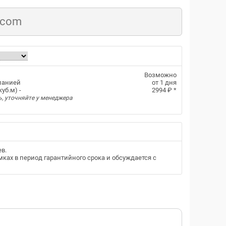
.com
Возможно
панией
от 1 дня
уб.м) -
2994 ₽
*
ь, уточняйте у менеджера
ев
.
ках в период гарантийного срока и обсуждается с