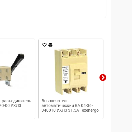
-разъединитель
Выключатель
Автоматич
20-00 УХЛ3
автоматический ВА 04-36-
выключател
340010 УХЛ3 31.5А Texenergo
6кА