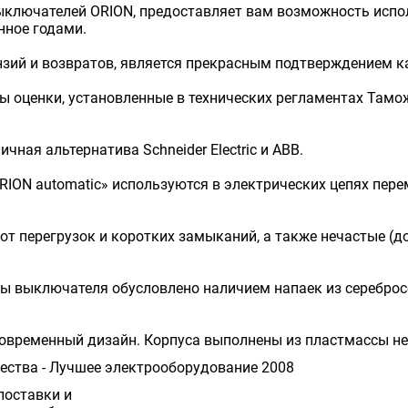
ыключателей ORION, предоставляет вам возможность испо
нное годами.
ензий и возвратов, является прекрасным подтверждением 
 оценки, установленные в технических регламентах Тамо
чная альтернатива Sсhneider Electric и ABB.
ON automatic» используются в электрических цепях переме
 перегрузок и коротких замыканий, а также нечастые (до
ты выключателя обусловлено наличием напаек из серебро
овременный дизайн. Корпуса выполнены из пластмассы н
ества - Лучшее электрооборудование 2008
поставки и