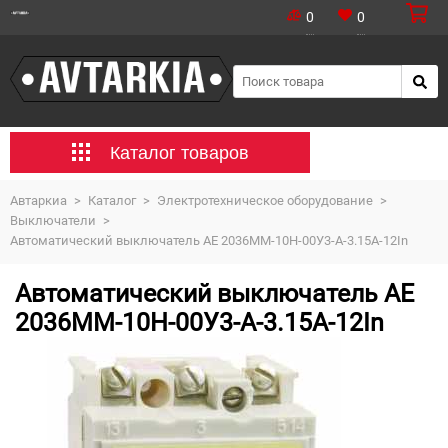
0
0
Каталог товаров
Автаркиа
>
Каталог
>
Электротехническое оборудование
>
Выключатели
>
Автоматический выключатель AE 2036ММ-10Н-00У3-А-3.15А-12In
Автоматический выключатель AE
2036ММ-10Н-00У3-А-3.15А-12In