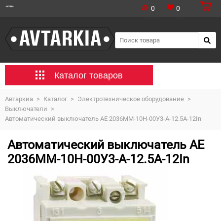
0
0
Каталог товаров
Автаркиа
>
Каталог
>
Электротехническое оборудование
>
Выключатели
>
Автоматический выключатель AE 2036ММ-10Н-00У3-А-12.5А-12In
Автоматический выключатель AE
2036ММ-10Н-00У3-А-12.5А-12In