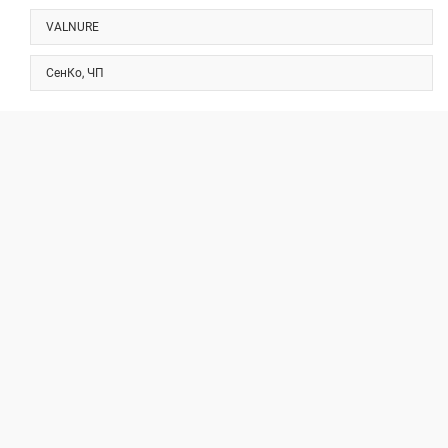
VALNURE
СенКо, ЧП