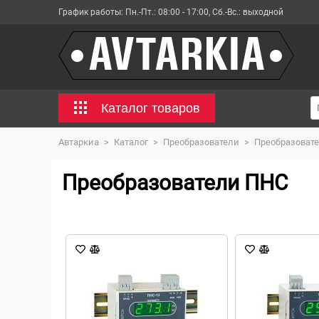
График работы:
Пн.-Пт.: 08:00 - 17:00, Сб.-Вс.: выходной
Каталог товаров
Автаркиа
>
Каталог
>
Преобразователи
>
Преобразоват
Преобразователи ПНС