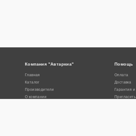
Компания "Автаркиа"
Помощь
Главная
Оплата
Каталог
Доставка
Производители
Гарантия и
О компании
Пригласить
Контакты
Акции
© 2026. Интернет-магазин промышленного оборудования «Авта