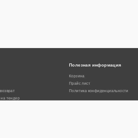
Полезная информация
Корзина
Прайс лист
 возврат
Политика конфиденциальности
 на тендер
ркиа». Все права защищены